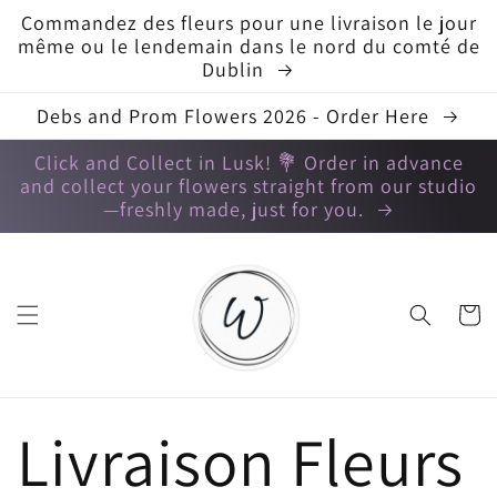
et
Commandez des fleurs pour une livraison le jour
passer
au
même ou le lendemain dans le nord du comté de
contenu
Dublin
Debs and Prom Flowers 2026 - Order Here
Click and Collect in Lusk! 💐 Order in advance
and collect your flowers straight from our studio
—freshly made, just for you.
Panier
Livraison Fleurs